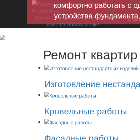
комфортно работать с о
Пн-Сб: 9.
договоре
устройства фундамента,
Ремонт квартир и строительство
Виды
домов в Новокузнецке
Ремонт квартир
Изготовление нестанд
Кровельные работы
Фасадные работы