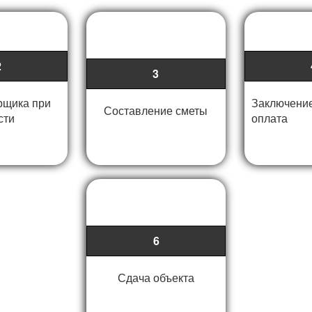
2
3
рщика при
Заключение
Составление сметы
сти
оплата
6
Сдача объекта